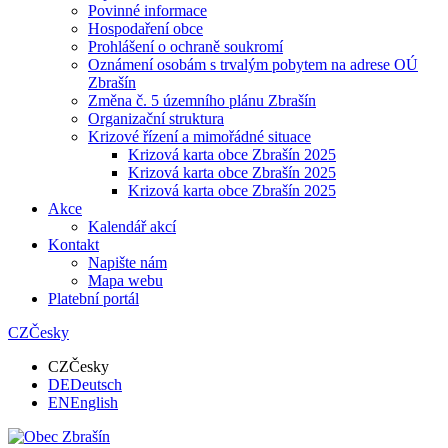
Povinné informace
Hospodaření obce
Prohlášení o ochraně soukromí
Oznámení osobám s trvalým pobytem na adrese OÚ
Zbrašín
Změna č. 5 územního plánu Zbrašín
Organizační struktura
Krizové řízení a mimořádné situace
Krizová karta obce Zbrašín 2025
Krizová karta obce Zbrašín 2025
Krizová karta obce Zbrašín 2025
Akce
Kalendář akcí
Kontakt
Napište nám
Mapa webu
Platební portál
CZ
Česky
CZ
Česky
DE
Deutsch
EN
English