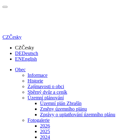
CZ
Česky
CZ
Česky
DE
Deutsch
EN
English
Obec
Informace
Historie
Zajímavosti o obci
Sběrný dvůr a ceník
Územní plánování
Územní plán Zbrašín
Změny územního plánu
Zprávy o uplatňování územního plánu
Fotogalerie
2026
2025
2024