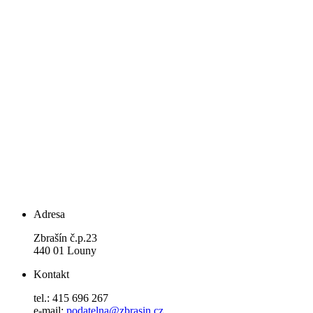
Adresa
Zbrašín č.p.23
440 01 Louny
Kontakt
tel.: 415 696 267
e-mail:
podatelna@zbrasin.cz