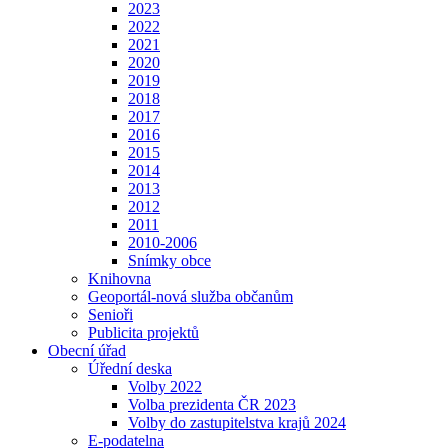
2023
2022
2021
2020
2019
2018
2017
2016
2015
2014
2013
2012
2011
2010-2006
Snímky obce
Knihovna
Geoportál-nová služba občanům
Senioři
Publicita projektů
Obecní úřad
Úřední deska
Volby 2022
Volba prezidenta ČR 2023
Volby do zastupitelstva krajů 2024
E-podatelna