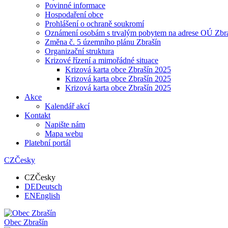
Povinné informace
Hospodaření obce
Prohlášení o ochraně soukromí
Oznámení osobám s trvalým pobytem na adrese OÚ Zbr
Změna č. 5 územního plánu Zbrašín
Organizační struktura
Krizové řízení a mimořádné situace
Krizová karta obce Zbrašín 2025
Krizová karta obce Zbrašín 2025
Krizová karta obce Zbrašín 2025
Akce
Kalendář akcí
Kontakt
Napište nám
Mapa webu
Platební portál
CZ
Česky
CZ
Česky
DE
Deutsch
EN
English
Obec
Zbrašín