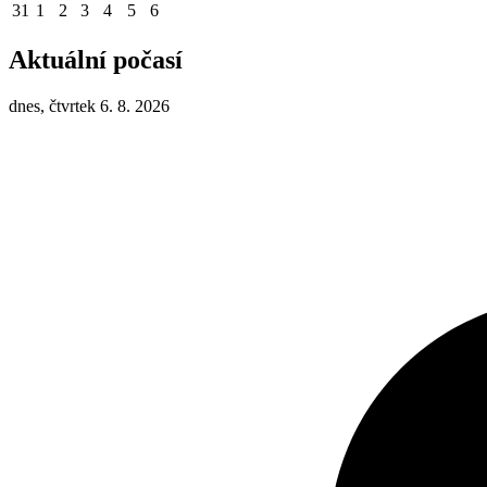
31
1
2
3
4
5
6
Aktuální počasí
dnes, čtvrtek 6. 8. 2026