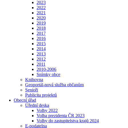
2023
2022
2021
2020
2019
2018
2017
2016
2015
2014
2013
2012
2011
2010-2006
Snímky obce
Knihovna
Geoportál-nová služba občanům
Senioři
Publicita projektů
Obecní úřad
Úřední deska
Volby 2022
Volba prezidenta ČR 2023
Volby do zastupitelstva krajů 2024
E-podatelna