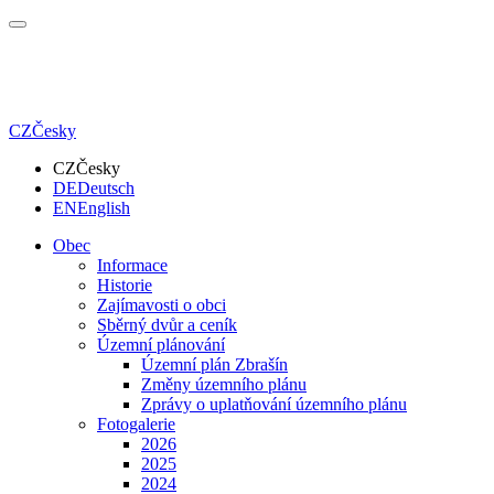
CZ
Česky
CZ
Česky
DE
Deutsch
EN
English
Obec
Informace
Historie
Zajímavosti o obci
Sběrný dvůr a ceník
Územní plánování
Územní plán Zbrašín
Změny územního plánu
Zprávy o uplatňování územního plánu
Fotogalerie
2026
2025
2024