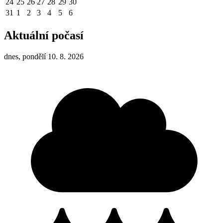
24
25
26
27
28
29
30
31
1
2
3
4
5
6
Aktuální počasí
dnes, pondělí 10. 8. 2026