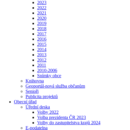
2023
2022
2021
2020
2019
2018
2017
2016
2015
2014
2013
2012
2011
2010-2006
Snímky obce
Knihovna
Geoportál-nová služba občanům
Senioři
Publicita projektů
Obecní úřad
Úřední deska
Volby 2022
Volba prezidenta ČR 2023
Volby do zastupitelstva krajů 2024
E-podatelna