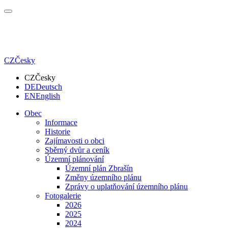
CZ
Česky
CZ
Česky
DE
Deutsch
EN
English
Obec
Informace
Historie
Zajímavosti o obci
Sběrný dvůr a ceník
Územní plánování
Územní plán Zbrašín
Změny územního plánu
Zprávy o uplatňování územního plánu
Fotogalerie
2026
2025
2024