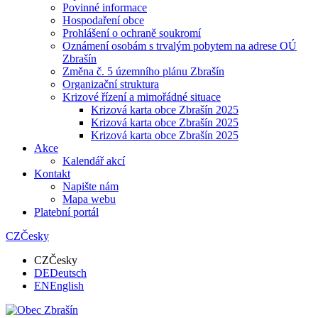
Povinné informace
Hospodaření obce
Prohlášení o ochraně soukromí
Oznámení osobám s trvalým pobytem na adrese OÚ
Zbrašín
Změna č. 5 územního plánu Zbrašín
Organizační struktura
Krizové řízení a mimořádné situace
Krizová karta obce Zbrašín 2025
Krizová karta obce Zbrašín 2025
Krizová karta obce Zbrašín 2025
Akce
Kalendář akcí
Kontakt
Napište nám
Mapa webu
Platební portál
CZ
Česky
CZ
Česky
DE
Deutsch
EN
English