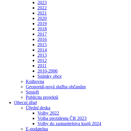
2023
2022
2021
2020
2019
2018
2017
2016
2015
2014
2013
2012
2011
2010-2006
Snímky obce
Knihovna
Geoportál-nová služba občanům
Senioři
Publicita projektů
Obecní úřad
Úřední deska
Volby 2022
Volba prezidenta ČR 2023
Volby do zastupitelstva krajů 2024
E-podatelna