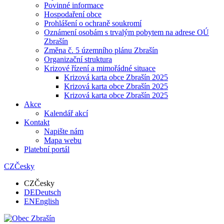
Povinné informace
Hospodaření obce
Prohlášení o ochraně soukromí
Oznámení osobám s trvalým pobytem na adrese OÚ
Zbrašín
Změna č. 5 územního plánu Zbrašín
Organizační struktura
Krizové řízení a mimořádné situace
Krizová karta obce Zbrašín 2025
Krizová karta obce Zbrašín 2025
Krizová karta obce Zbrašín 2025
Akce
Kalendář akcí
Kontakt
Napište nám
Mapa webu
Platební portál
CZ
Česky
CZ
Česky
DE
Deutsch
EN
English