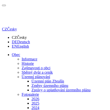
CZ
Česky
CZ
Česky
DE
Deutsch
EN
English
Obec
Informace
Historie
Zajímavosti o obci
Sběrný dvůr a ceník
Územní plánování
Územní plán Zbrašín
Změny územního plánu
Zprávy o uplatňování územního plánu
Fotogalerie
2026
2025
2024