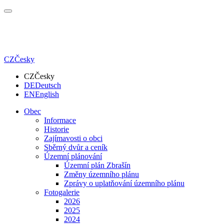
CZ
Česky
CZ
Česky
DE
Deutsch
EN
English
Obec
Informace
Historie
Zajímavosti o obci
Sběrný dvůr a ceník
Územní plánování
Územní plán Zbrašín
Změny územního plánu
Zprávy o uplatňování územního plánu
Fotogalerie
2026
2025
2024