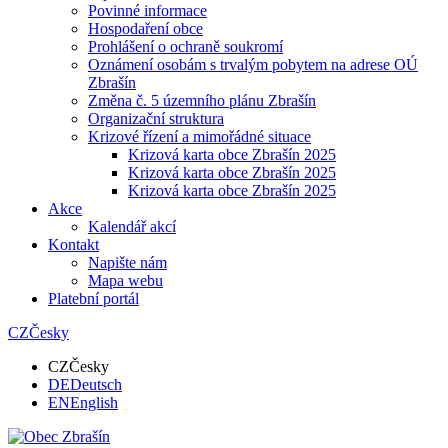
Povinné informace
Hospodaření obce
Prohlášení o ochraně soukromí
Oznámení osobám s trvalým pobytem na adrese OÚ
Zbrašín
Změna č. 5 územního plánu Zbrašín
Organizační struktura
Krizové řízení a mimořádné situace
Krizová karta obce Zbrašín 2025
Krizová karta obce Zbrašín 2025
Krizová karta obce Zbrašín 2025
Akce
Kalendář akcí
Kontakt
Napište nám
Mapa webu
Platební portál
CZ
Česky
CZ
Česky
DE
Deutsch
EN
English