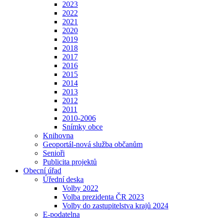
2023
2022
2021
2020
2019
2018
2017
2016
2015
2014
2013
2012
2011
2010-2006
Snímky obce
Knihovna
Geoportál-nová služba občanům
Senioři
Publicita projektů
Obecní úřad
Úřední deska
Volby 2022
Volba prezidenta ČR 2023
Volby do zastupitelstva krajů 2024
E-podatelna