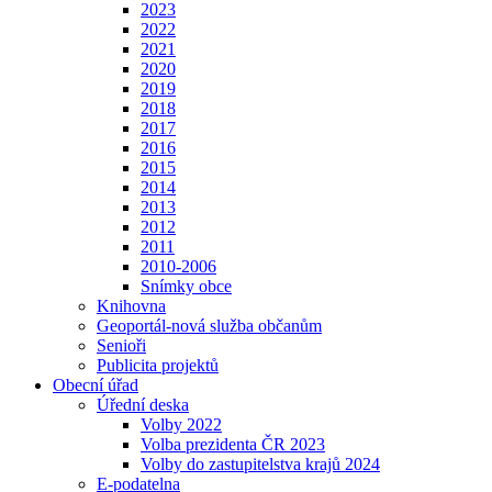
2023
2022
2021
2020
2019
2018
2017
2016
2015
2014
2013
2012
2011
2010-2006
Snímky obce
Knihovna
Geoportál-nová služba občanům
Senioři
Publicita projektů
Obecní úřad
Úřední deska
Volby 2022
Volba prezidenta ČR 2023
Volby do zastupitelstva krajů 2024
E-podatelna