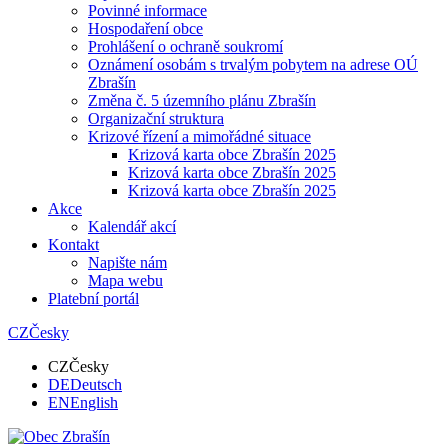
Povinné informace
Hospodaření obce
Prohlášení o ochraně soukromí
Oznámení osobám s trvalým pobytem na adrese OÚ
Zbrašín
Změna č. 5 územního plánu Zbrašín
Organizační struktura
Krizové řízení a mimořádné situace
Krizová karta obce Zbrašín 2025
Krizová karta obce Zbrašín 2025
Krizová karta obce Zbrašín 2025
Akce
Kalendář akcí
Kontakt
Napište nám
Mapa webu
Platební portál
CZ
Česky
CZ
Česky
DE
Deutsch
EN
English