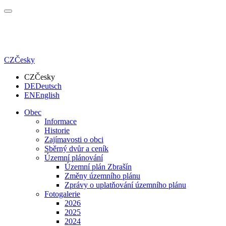
CZ
Česky
CZ
Česky
DE
Deutsch
EN
English
Obec
Informace
Historie
Zajímavosti o obci
Sběrný dvůr a ceník
Územní plánování
Územní plán Zbrašín
Změny územního plánu
Zprávy o uplatňování územního plánu
Fotogalerie
2026
2025
2024