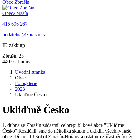
Obec
Zbrašín
Obec
Zbrašín
415 696 267
podatelna@zbrasin.cz
ID zakburp
Zbrašín 23
440 01 Louny
Úvodní stránka
Obec
Fotogalerie
2023
Ukliďmě Česko
Ukliďmě Česko
1. dubna se Zbrašín zúčastnil celorepublikové akce "Ukliďme
Česko" Rozdělili jsme do několika skupin a uklidili všechny naše
obce. Děkuji TJ Sokol Zbrašín-Hořany a ostatním zúčastněním, že