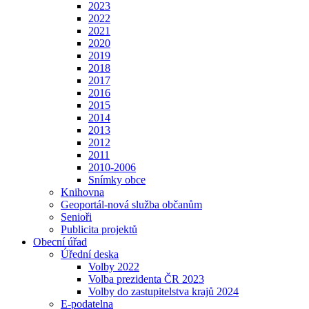
2023
2022
2021
2020
2019
2018
2017
2016
2015
2014
2013
2012
2011
2010-2006
Snímky obce
Knihovna
Geoportál-nová služba občanům
Senioři
Publicita projektů
Obecní úřad
Úřední deska
Volby 2022
Volba prezidenta ČR 2023
Volby do zastupitelstva krajů 2024
E-podatelna