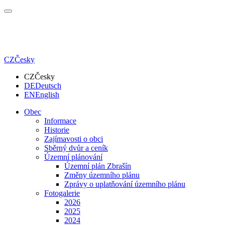
CZ
Česky
CZ
Česky
DE
Deutsch
EN
English
Obec
Informace
Historie
Zajímavosti o obci
Sběrný dvůr a ceník
Územní plánování
Územní plán Zbrašín
Změny územního plánu
Zprávy o uplatňování územního plánu
Fotogalerie
2026
2025
2024