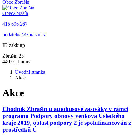
Obec
Zbrašín
Obec
Zbrašín
415 696 267
podatelna@zbrasin.cz
ID zakburp
Zbrašín 23
440 01 Louny
Úvodní stránka
Akce
Akce
Chodník Zbrašín u autobusové zastváky v rámci
programu Podpory obnovy venkova Ústeckého
kraje 2019, oblast podpory 2 je spolufinancován z
prostředků Ú