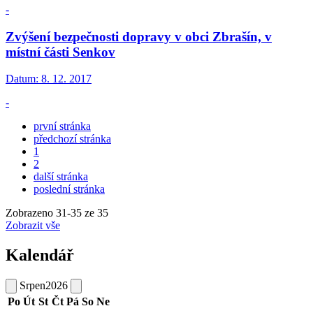
-
Zvýšení bezpečnosti dopravy v obci Zbrašín, v
místní části Senkov
Datum:
8. 12. 2017
-
první stránka
předchozí stránka
1
2
další stránka
poslední stránka
Zobrazeno
31
-
35
ze 35
Zobrazit vše
Kalendář
Srpen
2026
Po
Út
St
Čt
Pá
So
Ne