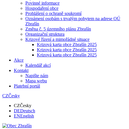
Povinné informace
Hospodaření obce
Prohlášení o ochraně soukromí
Oznámení osobám s trvalým pobytem na adrese OÚ
Zbrašín
Změna č. 5 územního plánu Zbrašín
Organizační struktura
Krizové řízení a mimořádné situace
Krizová karta obce Zbrašín 2025
Krizová karta obce Zbrašín 2025
Krizová karta obce Zbrašín 2025
Akce
Kalendář akcí
Kontakt
Napište nám
Mapa webu
Platební portál
CZ
Česky
CZ
Česky
DE
Deutsch
EN
English