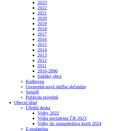
2023
2022
2021
2020
2019
2018
2017
2016
2015
2014
2013
2012
2011
2010-2006
Snímky obce
Knihovna
Geoportál-nová služba občanům
Senioři
Publicita projektů
Obecní úřad
Úřední deska
Volby 2022
Volba prezidenta ČR 2023
Volby do zastupitelstva krajů 2024
E-podatelna