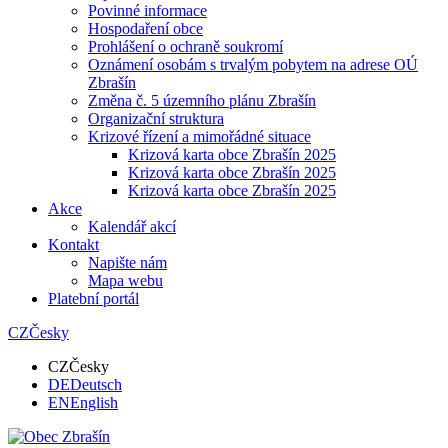
Povinné informace
Hospodaření obce
Prohlášení o ochraně soukromí
Oznámení osobám s trvalým pobytem na adrese OÚ
Zbrašín
Změna č. 5 územního plánu Zbrašín
Organizační struktura
Krizové řízení a mimořádné situace
Krizová karta obce Zbrašín 2025
Krizová karta obce Zbrašín 2025
Krizová karta obce Zbrašín 2025
Akce
Kalendář akcí
Kontakt
Napište nám
Mapa webu
Platební portál
CZ
Česky
CZ
Česky
DE
Deutsch
EN
English