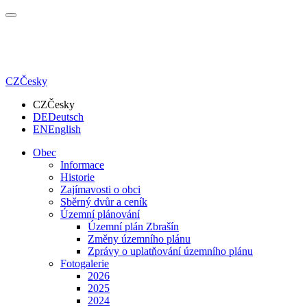
CZ
Česky
CZ
Česky
DE
Deutsch
EN
English
Obec
Informace
Historie
Zajímavosti o obci
Sběrný dvůr a ceník
Územní plánování
Územní plán Zbrašín
Změny územního plánu
Zprávy o uplatňování územního plánu
Fotogalerie
2026
2025
2024