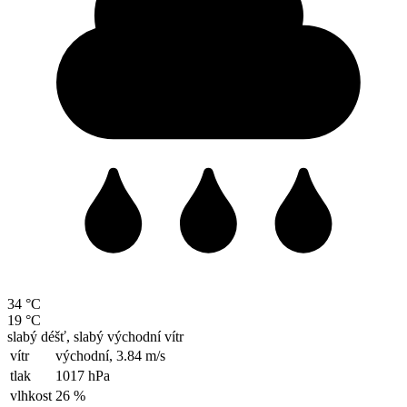
34 °C
19 °C
slabý déšť, slabý východní vítr
vítr
východní,
3.84 m/s
tlak
1017 hPa
vlhkost
26 %