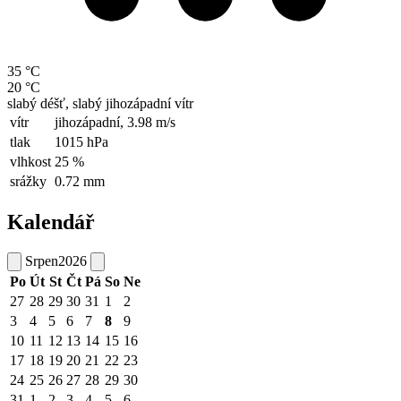
35 °C
20 °C
slabý déšť, slabý jihozápadní vítr
vítr
jihozápadní,
3.98 m/s
tlak
1015 hPa
vlhkost
25 %
srážky
0.72 mm
Kalendář
Srpen
2026
Po
Út
St
Čt
Pá
So
Ne
27
28
29
30
31
1
2
3
4
5
6
7
8
9
10
11
12
13
14
15
16
17
18
19
20
21
22
23
24
25
26
27
28
29
30
31
1
2
3
4
5
6