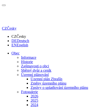
CZ
Česky
CZ
Česky
DE
Deutsch
EN
English
Obec
Informace
Historie
Zajímavosti o obci
Sběrný dvůr a ceník
Územní plánování
Územní plán Zbrašín
Změny územního plánu
Zprávy o uplatňování územního plánu
Fotogalerie
2026
2025
2024