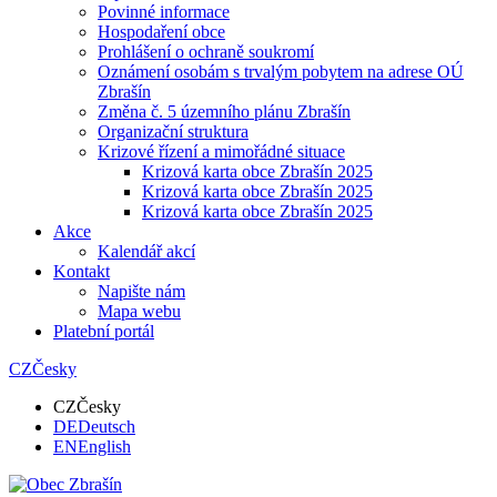
Povinné informace
Hospodaření obce
Prohlášení o ochraně soukromí
Oznámení osobám s trvalým pobytem na adrese OÚ
Zbrašín
Změna č. 5 územního plánu Zbrašín
Organizační struktura
Krizové řízení a mimořádné situace
Krizová karta obce Zbrašín 2025
Krizová karta obce Zbrašín 2025
Krizová karta obce Zbrašín 2025
Akce
Kalendář akcí
Kontakt
Napište nám
Mapa webu
Platební portál
CZ
Česky
CZ
Česky
DE
Deutsch
EN
English