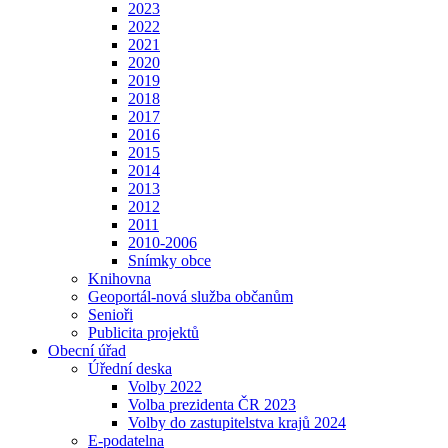
2023
2022
2021
2020
2019
2018
2017
2016
2015
2014
2013
2012
2011
2010-2006
Snímky obce
Knihovna
Geoportál-nová služba občanům
Senioři
Publicita projektů
Obecní úřad
Úřední deska
Volby 2022
Volba prezidenta ČR 2023
Volby do zastupitelstva krajů 2024
E-podatelna