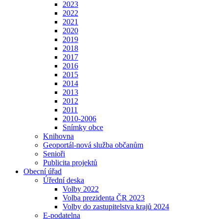
2023
2022
2021
2020
2019
2018
2017
2016
2015
2014
2013
2012
2011
2010-2006
Snímky obce
Knihovna
Geoportál-nová služba občanům
Senioři
Publicita projektů
Obecní úřad
Úřední deska
Volby 2022
Volba prezidenta ČR 2023
Volby do zastupitelstva krajů 2024
E-podatelna