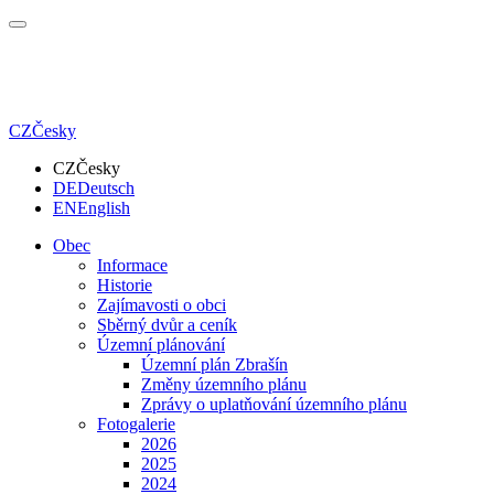
CZ
Česky
CZ
Česky
DE
Deutsch
EN
English
Obec
Informace
Historie
Zajímavosti o obci
Sběrný dvůr a ceník
Územní plánování
Územní plán Zbrašín
Změny územního plánu
Zprávy o uplatňování územního plánu
Fotogalerie
2026
2025
2024