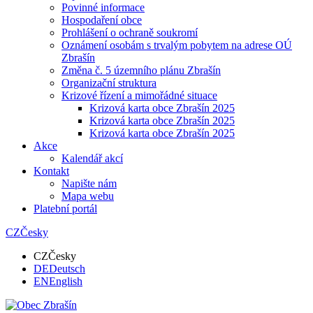
Povinné informace
Hospodaření obce
Prohlášení o ochraně soukromí
Oznámení osobám s trvalým pobytem na adrese OÚ
Zbrašín
Změna č. 5 územního plánu Zbrašín
Organizační struktura
Krizové řízení a mimořádné situace
Krizová karta obce Zbrašín 2025
Krizová karta obce Zbrašín 2025
Krizová karta obce Zbrašín 2025
Akce
Kalendář akcí
Kontakt
Napište nám
Mapa webu
Platební portál
CZ
Česky
CZ
Česky
DE
Deutsch
EN
English