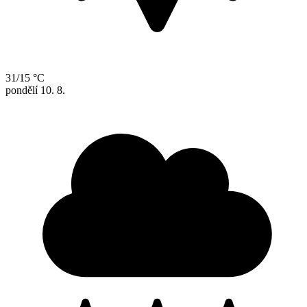
31/15 °C
pondělí
10. 8.