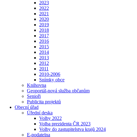
2023
2022
2021
2020
2019
2018
2017
2016
2015
2014
2013
2012
2011
2010-2006
Snímky obce
Knihovna
Geoportál-nová služba občanům
Senioři
Publicita projektů
Obecní úřad
Úřední deska
Volby 2022
Volba prezidenta ČR 2023
Volby do zastupitelstva krajů 2024
E-podatelna