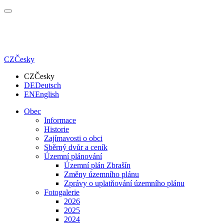
CZ
Česky
CZ
Česky
DE
Deutsch
EN
English
Obec
Informace
Historie
Zajímavosti o obci
Sběrný dvůr a ceník
Územní plánování
Územní plán Zbrašín
Změny územního plánu
Zprávy o uplatňování územního plánu
Fotogalerie
2026
2025
2024