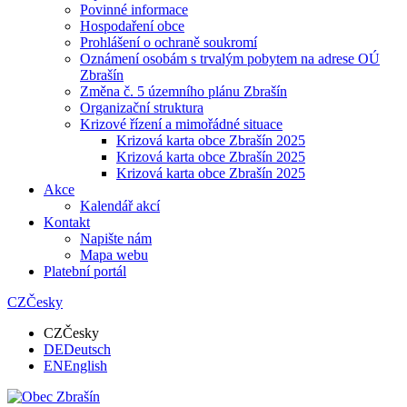
Povinné informace
Hospodaření obce
Prohlášení o ochraně soukromí
Oznámení osobám s trvalým pobytem na adrese OÚ
Zbrašín
Změna č. 5 územního plánu Zbrašín
Organizační struktura
Krizové řízení a mimořádné situace
Krizová karta obce Zbrašín 2025
Krizová karta obce Zbrašín 2025
Krizová karta obce Zbrašín 2025
Akce
Kalendář akcí
Kontakt
Napište nám
Mapa webu
Platební portál
CZ
Česky
CZ
Česky
DE
Deutsch
EN
English