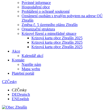
Povinné informace
Hospodaření obce
Prohlášení o ochraně soukromí
Oznámení osobám s trvalým pobytem na adrese OÚ
Zbrašín
Změna č. 5 územního plánu Zbrašín
Organizační struktura
Krizové řízení a mimořádné situace
Krizová karta obce Zbrašín 2025
Krizová karta obce Zbrašín 2025
Krizová karta obce Zbrašín 2025
Akce
Kalendář akcí
Kontakt
Napište nám
Mapa webu
Platební portál
CZ
Česky
CZ
Česky
DE
Deutsch
EN
English