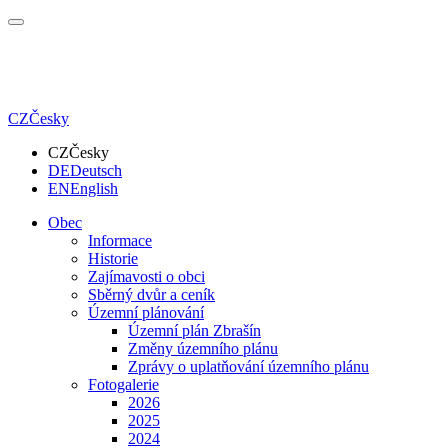
CZ
Česky
CZ
Česky
DE
Deutsch
EN
English
Obec
Informace
Historie
Zajímavosti o obci
Sběrný dvůr a ceník
Územní plánování
Územní plán Zbrašín
Změny územního plánu
Zprávy o uplatňování územního plánu
Fotogalerie
2026
2025
2024