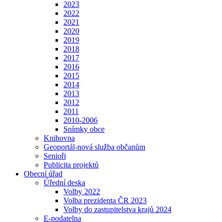
2023
2022
2021
2020
2019
2018
2017
2016
2015
2014
2013
2012
2011
2010-2006
Snímky obce
Knihovna
Geoportál-nová služba občanům
Senioři
Publicita projektů
Obecní úřad
Úřední deska
Volby 2022
Volba prezidenta ČR 2023
Volby do zastupitelstva krajů 2024
E-podatelna