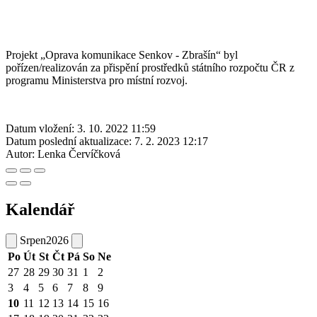
Projekt „Oprava komunikace Senkov - Zbrašín“ byl
pořízen/realizován za přispění prostředků státního rozpočtu ČR z
programu Ministerstva pro místní rozvoj.
Datum vložení:
3. 10. 2022 11:59
Datum poslední aktualizace:
7. 2. 2023 12:17
Autor:
Lenka Červíčková
Kalendář
Srpen
2026
Po
Út
St
Čt
Pá
So
Ne
27
28
29
30
31
1
2
3
4
5
6
7
8
9
10
11
12
13
14
15
16