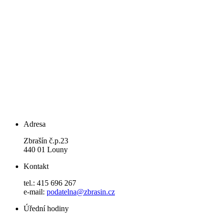
Adresa
Zbrašín č.p.23
440 01 Louny
Kontakt
tel.: 415 696 267
e-mail:
podatelna@zbrasin.cz
Úřední hodiny