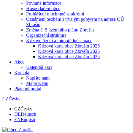
Povinné informace
Hospodaření obce
Prohlášení o ochraně soukromí
Oznámení osobám s trvalým pobytem na adrese OÚ
Zbrašín
Změna č. 5 územního plánu Zbrašín
Organizační struktura
Krizové řízení a mimořádné situace
Krizová karta obce Zbrašín 2025
Krizová karta obce Zbrašín 2025
Krizová karta obce Zbrašín 2025
Akce
Kalendář akcí
Kontakt
Napište nám
Mapa webu
Platební portál
CZ
Česky
CZ
Česky
DE
Deutsch
EN
English