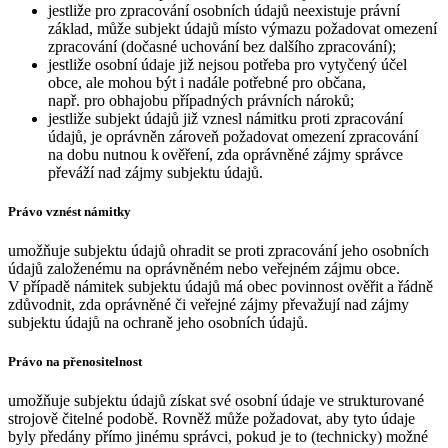
jestliže pro zpracování osobních údajů neexistuje právní
základ, může subjekt údajů místo výmazu požadovat omezení
zpracování (dočasné uchování bez dalšího zpracování);
jestliže osobní údaje již nejsou potřeba pro vytyčený účel
obce, ale mohou být i nadále potřebné pro občana,
např. pro obhajobu případných právních nároků;
jestliže subjekt údajů již vznesl námitku proti zpracování
údajů, je oprávněn zároveň požadovat omezení zpracování
na dobu nutnou k ověření, zda oprávněné zájmy správce
převáží nad zájmy subjektu údajů.
Právo vznést námitky
umožňuje subjektu údajů ohradit se proti zpracování jeho osobních
údajů založenému na oprávněném nebo veřejném zájmu obce.
V případě námitek subjektu údajů má obec povinnost ověřit a řádně
zdůvodnit, zda oprávněné či veřejné zájmy převažují nad zájmy
subjektu údajů na ochraně jeho osobních údajů.
Právo na přenositelnost
umožňuje subjektu údajů získat své osobní údaje ve strukturované
strojově čitelné podobě. Rovněž může požadovat, aby tyto údaje
byly předány přímo jinému správci, pokud je to (technicky) možné