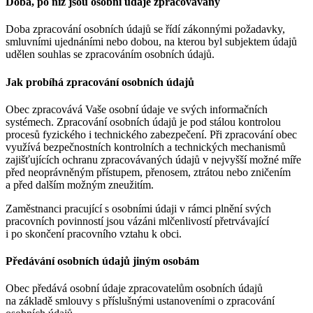
Doba, po níž jsou osobní údaje zpracovávány
Doba zpracování osobních údajů se řídí zákonnými požadavky,
smluvními ujednáními nebo dobou, na kterou byl subjektem údajů
udělen souhlas se zpracováním osobních údajů.
Jak probíhá zpracování osobních údajů
Obec zpracovává Vaše osobní údaje ve svých informačních
systémech. Zpracování osobních údajů je pod stálou kontrolou
procesů fyzického i technického zabezpečení. Při zpracování obec
využívá bezpečnostních kontrolních a technických mechanismů
zajišťujících ochranu zpracovávaných údajů v nejvyšší možné míře
před neoprávněným přístupem, přenosem, ztrátou nebo zničením
a před dalším možným zneužitím.
Zaměstnanci pracující s osobními údaji v rámci plnění svých
pracovních povinností jsou vázáni mlčenlivostí přetrvávající
i po skončení pracovního vztahu k obci.
Předávání osobních údajů jiným osobám
Obec předává osobní údaje zpracovatelům osobních údajů
na základě smlouvy s příslušnými ustanoveními o zpracování