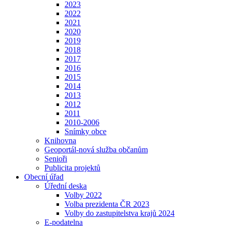
2023
2022
2021
2020
2019
2018
2017
2016
2015
2014
2013
2012
2011
2010-2006
Snímky obce
Knihovna
Geoportál-nová služba občanům
Senioři
Publicita projektů
Obecní úřad
Úřední deska
Volby 2022
Volba prezidenta ČR 2023
Volby do zastupitelstva krajů 2024
E-podatelna