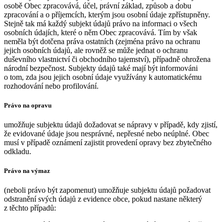
osobě Obec zpracovává, účel, právní základ, způsob a dobu
zpracování a o příjemcích, kterým jsou osobní údaje zpřístupněny.
Stejně tak má každý subjekt údajů právo na informaci o všech
osobních údajích, které o něm Obec zpracovává. Tím by však
neměla být dotčena práva ostatních (zejména právo na ochranu
jejich osobních údajů, ale rovněž se může jednat o ochranu
duševního vlastnictví či obchodního tajemství), případně ohrožena
národní bezpečnost. Subjekty údajů také mají být informováni
o tom, zda jsou jejich osobní údaje využívány k automatickému
rozhodování nebo profilování.
Právo na opravu
umožňuje subjektu údajů dožadovat se nápravy v případě, kdy zjistí,
že evidované údaje jsou nesprávné, nepřesné nebo neúplné. Obec
musí v případě oznámení zajistit provedení opravy bez zbytečného
odkladu.
Právo na výmaz
(neboli právo být zapomenut) umožňuje subjektu údajů požadovat
odstranění svých údajů z evidence obce, pokud nastane některý
z těchto případů: