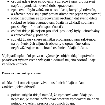
osobní údaje jsou evidovány a zpracovávány protiprávně,
např. uplynula stanovená doba zpracování;
zpracování bylo založeno na souhlasu, který byl odvolán,
a zároveň neexistuje jiný právní důvod pro jejich zpracování;
rodič nesouhlasí se zpracováním osobních dat svého dítěte
(pokud se jedná o zpracování údajů na základě souhlasu
pro služby informační společnosti);
osobní údaje již nejsou pro účel, pro který byly uchovávány
a zpracovávány, potřeba;
subjekt údajů vznese námitku proti zpracování založenou
na oprávněných zájmech obcea tyto oprávněné zájmy
nepřeváží zájem na ochraně osobních údajů občana.
V případě uplatnění práva na výmaz je subjekt údajů oprávněn
požadovat výmaz všech výskytů a odkazů na jeho osobní údaje
ve všech kopiích.
Právo na omezení zpracování
ukládá obci omezit zpracovávání osobních údajů občana
z následujících důvodů:
pokud subjekt údajů namítá, že zpracovávané údaje jsou
nepřesné, je možné požadovat omezení zpracování na dobu
nutnou k ověření přesnosti osobních údajů;