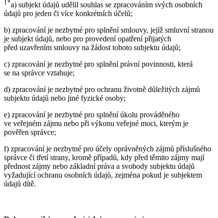
1*
a) subjekt údajů udělil souhlas se zpracováním svých osobních
údajů pro jeden či více konkrétních účelů;
b) zpracování je nezbytné pro splnění smlouvy, jejíž smluvní stranou
je subjekt údajů, nebo pro provedení opatření přijatých
před uzavřením smlouvy na žádost tohoto subjektu údajů;
c) zpracování je nezbytné pro splnění právní povinnosti, která
se na správce vztahuje;
d) zpracování je nezbytné pro ochranu životně důležitých zájmů
subjektu údajů nebo jiné fyzické osoby;
e) zpracování je nezbytné pro splnění úkolu prováděného
ve veřejném zájmu nebo při výkonu veřejné moci, kterým je
pověřen správce;
f) zpracování je nezbytné pro účely oprávněných zájmů příslušného
správce či třetí strany, kromě případů, kdy před těmito zájmy mají
přednost zájmy nebo základní práva a svobody subjektu údajů
vyžadující ochranu osobních údajů, zejména pokud je subjektem
údajů dítě.