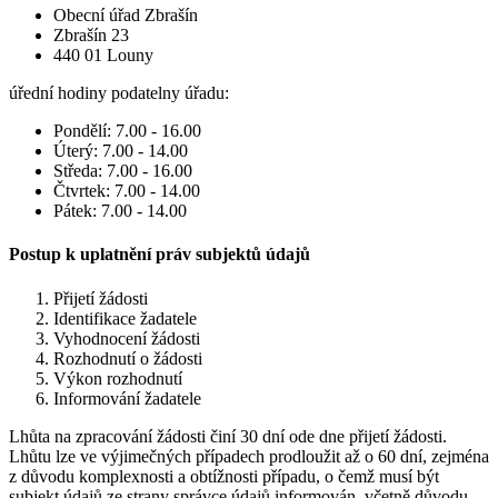
Obecní úřad Zbrašín
Zbrašín 23
440 01 Louny
úřední hodiny podatelny úřadu:
Pondělí: 7.00 - 16.00
Úterý: 7.00 - 14.00
Středa: 7.00 - 16.00
Čtvrtek: 7.00 - 14.00
Pátek: 7.00 - 14.00
Postup k uplatnění práv subjektů údajů
Přijetí žádosti
Identifikace žadatele
Vyhodnocení žádosti
Rozhodnutí o žádosti
Výkon rozhodnutí
Informování žadatele
Lhůta na zpracování žádosti činí 30 dní ode dne přijetí žádosti.
Lhůtu lze ve výjimečných případech prodloužit až o 60 dní, zejména
z důvodu komplexnosti a obtížnosti případu, o čemž musí být
subjekt údajů ze strany správce údajů informován, včetně důvodu