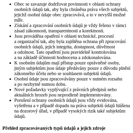
Obec se zavazuje dodržovat povinnosti v oblasti ochrany
osobních údajů tak, aby byla chráněna práva všech subjektů,
jejichž osobní údaje obec zpracovává, a to v nevyšší možné
míře.
Získání a zpracování osobních údajů je vždy řešeno v rámci
zásad zákonnosti, transparentnosti a korektnosti.
Jsou prováděna opatření v oblasti technické, procesní
a organizační tak, aby byla zajištěna ochrana při zpracování
osobních údajů, jejich integrita, dostupnost, důvěrnost
a odolnost. Tato opatření jsou pravidelně kontrolována
a na základě účinnosti hodnocena a zdokonalována.
K osobním údajům mají přístup pouze oprávněné osoby,
jiným subjektům jsou údaje předávány pouze z důvodu plnění
zákonného účelu nebo se souhlasem subjektů údajů.
Osobní údaje jsou zpracovávány pouze v nutném rozsahu
a po nezbytně nutnou dobu.
Nové požadavky vyplývající z právních předpisů nebo
aktuálních hrozeb jsou neprodleně implementovány.
Porušení ochrany osobních údajů jsou vždy evidována,
vyšetřena a v případě dopadu na práva subjektů údajů hlášena
na dozorový úřad, v případě vysokých rizik také subjektům
údajů.
Přehled zpracovávaných typů údajů a jejich zdroje