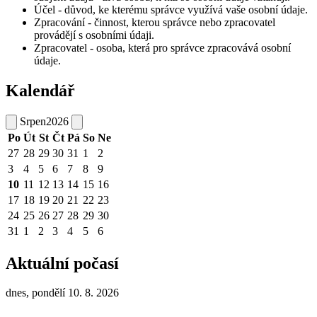
Účel - důvod, ke kterému správce využívá vaše osobní údaje.
Zpracování - činnost, kterou správce nebo zpracovatel
provádějí s osobními údaji.
Zpracovatel - osoba, která pro správce zpracovává osobní
údaje.
Kalendář
Srpen
2026
Po
Út
St
Čt
Pá
So
Ne
27
28
29
30
31
1
2
3
4
5
6
7
8
9
10
11
12
13
14
15
16
17
18
19
20
21
22
23
24
25
26
27
28
29
30
31
1
2
3
4
5
6
Aktuální počasí
dnes, pondělí 10. 8. 2026