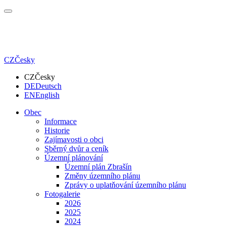
CZ
Česky
CZ
Česky
DE
Deutsch
EN
English
Obec
Informace
Historie
Zajímavosti o obci
Sběrný dvůr a ceník
Územní plánování
Územní plán Zbrašín
Změny územního plánu
Zprávy o uplatňování územního plánu
Fotogalerie
2026
2025
2024