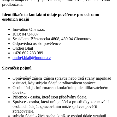
prodloužení.
Identifikační a kontaktní údaje pověřence pro ochranu
osobních údajů
Inovation One s.r.o.
IČO: 04734807
Se sídlem: Březenecká 4808, 430 04 Chomutov
Odpovědná osoba pověřence
Ondřej Blail
+420 602 283 989
ondrej.blail@innone.cz
Slovníček pojmů
Oprávněný zájem -zájem správce nebo třetí strany například
v situaci, kdy subjekt údajů je zákazníkem správce.
Osobní údaj - informace o konkrétním, identifikovatelném
člověku
Příjemce - osoba, které jsou předávány údaje.
Správce - osoba, která určuje účel a prostředky zpracování
osobních údajů; zpracováním může správce pověřit
zpracovatele.
subjekt údajů - živá osoba, k níž se osobní údaje vztahují.