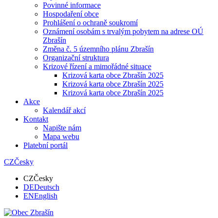
Povinné informace
Hospodaření obce
Prohlášení o ochraně soukromí
Oznámení osobám s trvalým pobytem na adrese OÚ
Zbrašín
Změna č. 5 územního plánu Zbrašín
Organizační struktura
Krizové řízení a mimořádné situace
Krizová karta obce Zbrašín 2025
Krizová karta obce Zbrašín 2025
Krizová karta obce Zbrašín 2025
Akce
Kalendář akcí
Kontakt
Napište nám
Mapa webu
Platební portál
CZ
Česky
CZ
Česky
DE
Deutsch
EN
English