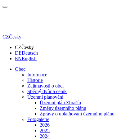
CZ
Česky
CZ
Česky
DE
Deutsch
EN
English
Obec
Informace
Historie
Zajímavosti o obci
Sběrný dvůr a ceník
Územní plánování
Územní plán Zbrašín
Změny územního plánu
Zprávy o uplatňování územního plánu
Fotogalerie
2026
2025
2024