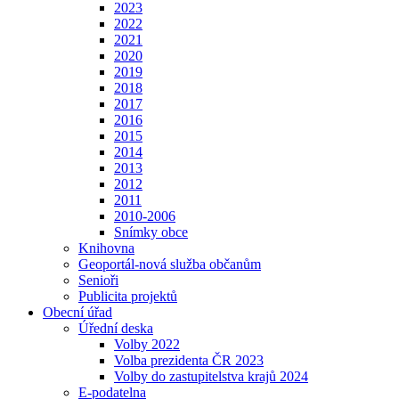
2023
2022
2021
2020
2019
2018
2017
2016
2015
2014
2013
2012
2011
2010-2006
Snímky obce
Knihovna
Geoportál-nová služba občanům
Senioři
Publicita projektů
Obecní úřad
Úřední deska
Volby 2022
Volba prezidenta ČR 2023
Volby do zastupitelstva krajů 2024
E-podatelna