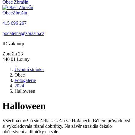
Obec
Zbrašín
Obec
Zbrašín
415 696 267
podatelna@zbrasin.cz
ID zakburp
Zbrašín 23
440 01 Louny
Úvodní stránka
Obec
Fotogalerie
2024
Halloween
Halloween
Všechna možná strašidla se sešla ve Hořanech. Během průvodu vsí
si vykoledovala různé dobrůtky. Na závěr strašidla čekalo
občerstvení a dílničky na sále.