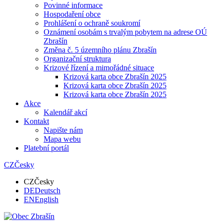
Povinné informace
Hospodaření obce
Prohlášení o ochraně soukromí
Oznámení osobám s trvalým pobytem na adrese OÚ
Zbrašín
Změna č. 5 územního plánu Zbrašín
Organizační struktura
Krizové řízení a mimořádné situace
Krizová karta obce Zbrašín 2025
Krizová karta obce Zbrašín 2025
Krizová karta obce Zbrašín 2025
Akce
Kalendář akcí
Kontakt
Napište nám
Mapa webu
Platební portál
CZ
Česky
CZ
Česky
DE
Deutsch
EN
English