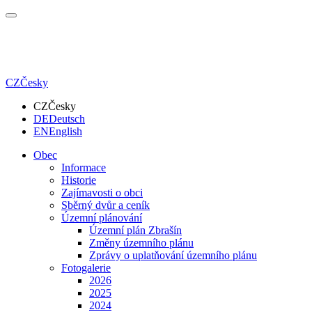
CZ
Česky
CZ
Česky
DE
Deutsch
EN
English
Obec
Informace
Historie
Zajímavosti o obci
Sběrný dvůr a ceník
Územní plánování
Územní plán Zbrašín
Změny územního plánu
Zprávy o uplatňování územního plánu
Fotogalerie
2026
2025
2024