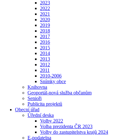
2023
2022
2021
2020
2019
2018
2017
2016
2015
2014
2013
2012
2011
2010-2006
Snímky obce
Knihovna
Geoportál-nová služba občanům
Senioři
Publicita projektů
Obecní úřad
Úřední deska
Volby 2022
Volba prezidenta ČR 2023
Volby do zastupitelstva krajů 2024
E-podatelna