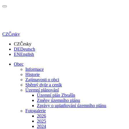
CZ
Česky
CZ
Česky
DE
Deutsch
EN
English
Obec
Informace
Historie
Zajímavosti o obci
Sběrný dvůr a ceník
Územní plánování
Územní plán Zbrašín
Změny územního plánu
Zprávy o uplatňování územního plánu
Fotogalerie
2026
2025
2024