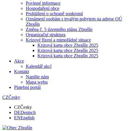
Povinné informace
Hospodaření obce
Prohlášení o ochraně soukromí
Oznámení osobám s trvalým pobytem na adrese OÚ
Zbrašín
Změna č. 5 územního plánu Zbrašín
Organizační struktura
Krizové řízení a mimořádné situace
Krizová karta obce Zbrašín 2025
Krizová karta obce Zbrašín 2025
Krizová karta obce Zbrašín 2025
Akce
Kalendář akcí
Kontakt
Napište nám
Mapa webu
Platební portál
CZ
Česky
CZ
Česky
DE
Deutsch
EN
English