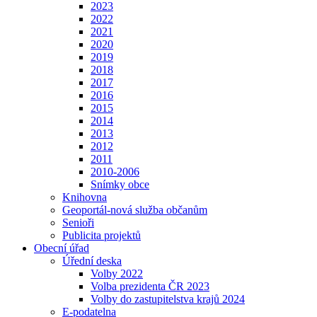
2023
2022
2021
2020
2019
2018
2017
2016
2015
2014
2013
2012
2011
2010-2006
Snímky obce
Knihovna
Geoportál-nová služba občanům
Senioři
Publicita projektů
Obecní úřad
Úřední deska
Volby 2022
Volba prezidenta ČR 2023
Volby do zastupitelstva krajů 2024
E-podatelna