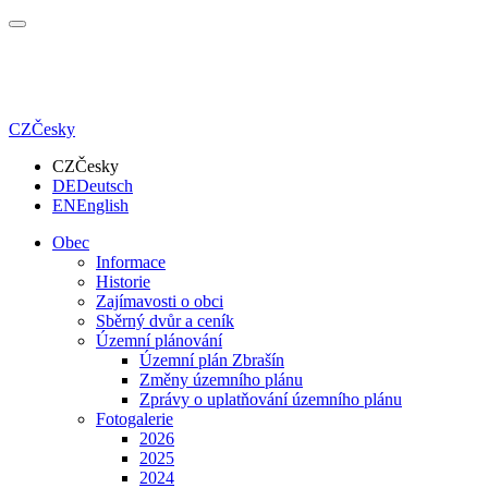
CZ
Česky
CZ
Česky
DE
Deutsch
EN
English
Obec
Informace
Historie
Zajímavosti o obci
Sběrný dvůr a ceník
Územní plánování
Územní plán Zbrašín
Změny územního plánu
Zprávy o uplatňování územního plánu
Fotogalerie
2026
2025
2024