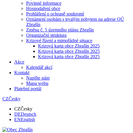
Povinné informace
Hospodaření obce
Prohlášení o ochraně soukromí
Oznámení osobám s trvalým pobytem na adrese OÚ
Zbrašín
Změna č. 5 územního plánu Zbrašín
Organizační struktura
Krizové řízení a mimořádné situace
Krizová karta obce Zbrašín 2025
Krizová karta obce Zbrašín 2025
Krizová karta obce Zbrašín 2025
Akce
Kalendář akcí
Kontakt
Napište nám
Mapa webu
Platební portál
CZ
Česky
CZ
Česky
DE
Deutsch
EN
English