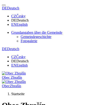
DE
Deutsch
CZ
Česky
DE
Deutsch
EN
English
Grundangaben über die Gemeinde
Gemeindegeschichte
Fotogalerie
DE
Deutsch
CZ
Česky
DE
Deutsch
EN
English
Obec
Zbrašín
Obec
Zbrašín
Startseite